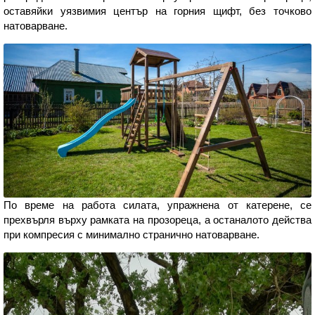
оставяйки уязвимия център на горния щифт, без точково
натоварване.
По време на работа силата, упражнена от катерене, се
прехвърля върху рамката на прозореца, а останалото действа
при компресия с минимално странично натоварване.