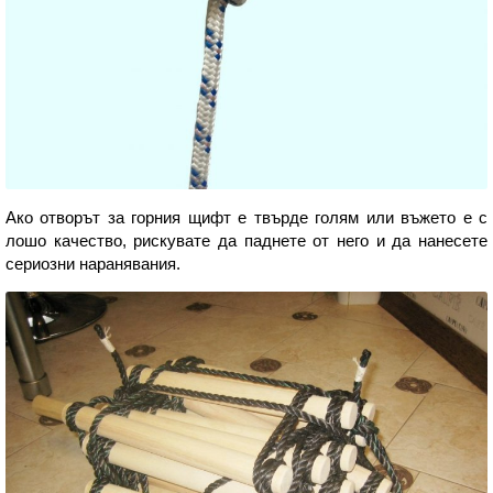
Ако отворът за горния щифт е твърде голям или въжето е с
лошо качество, рискувате да паднете от него и да нанесете
сериозни наранявания.