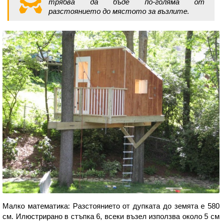
трябва да бъде по-голяма от
разстоянието до мястото за възлите.
Малко математика: Разстоянието от дупката до земята е 580
см. Илюстрирано в стъпка 6, всеки възел използва около 5 см