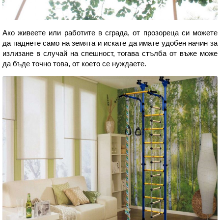
Ако живеете или работите в сграда, от прозореца си можете
да паднете само на земята и искате да имате удобен начин за
излизане в случай на спешност, тогава стълба от въже може
да бъде точно това, от което се нуждаете.