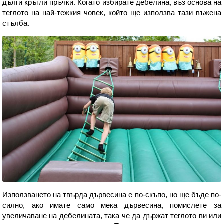
дълги кръгли пръчки. Когато избирате дебелина, въз основа на
теглото на най-тежкия човек, който ще използва тази въжена
стълба.
Използването на твърда дървесина е по-скъпо, но ще бъде по-
силно, ако имате само мека дървесина, помислете за
увеличаване на дебелината, така че да държат теглото ви или