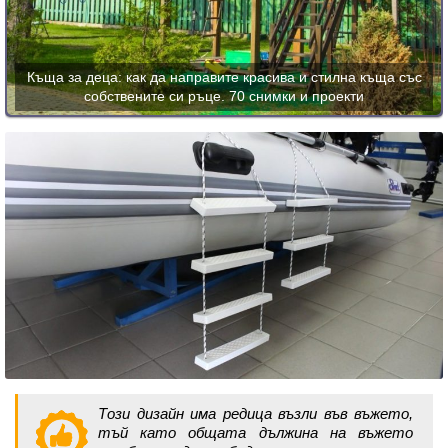
Къща за деца: как да направите красива и стилна къща със
собствените си ръце. 70 снимки и проекти
Този дизайн има редица възли във въжето,
тъй като общата дължина на въжето