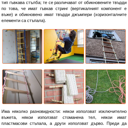
тип гъвкава стълба; те се различават от обикновените твърди
по това, че имат гъвкав стринг (вертикалният компонент е
въже) и обикновено имат твърди джъмпери (хоризонталните
елементи са стъпала).
Има няколко разновидности: някои използват изключително
въжета, някои използват стоманена тел, някои имат
пластмасови стъпала, а други използват дърво. Преди да