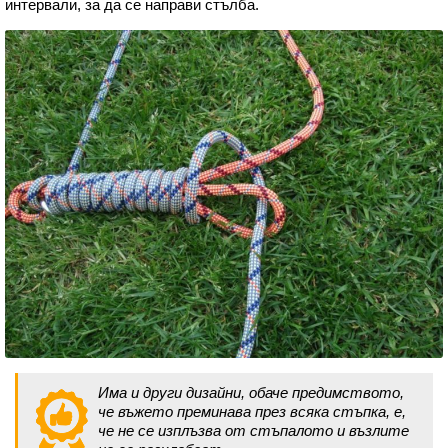
интервали, за да се направи стълба.
Има и други дизайни, обаче предимството,
че въжето преминава през всяка стъпка, е,
че не се изплъзва от стъпалото и възлите