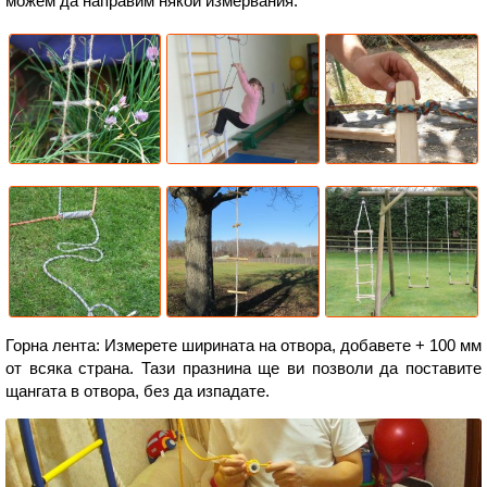
можем да направим някои измервания.
Горна лента: Измерете ширината на отвора, добавете + 100 мм
от всяка страна. Тази празнина ще ви позволи да поставите
щангата в отвора, без да изпадате.