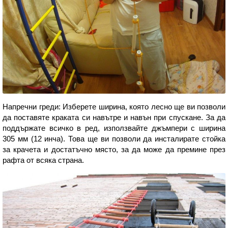
Напречни греди: Изберете ширина, която лесно ще ви позволи
да поставяте краката си навътре и навън при спускане. За да
поддържате всичко в ред, използвайте джъмпери с ширина
305 мм (12 инча). Това ще ви позволи да инсталирате стойка
за крачета и достатъчно място, за да може да премине през
рафта от всяка страна.