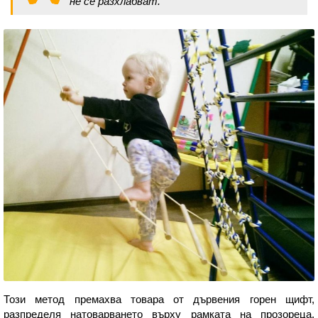
не се разхлабват.
Този метод премахва товара от дървения горен щифт,
разпределя натоварването върху рамката на прозореца,