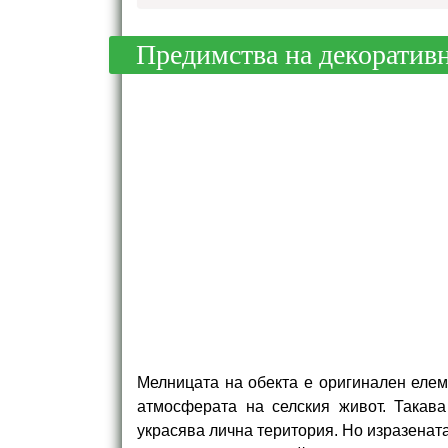
Предимства на декоратив
Мелницата на обекта е оригинален елем
атмосферата на селския живот. Такав
украсява лична територия. Но изразената