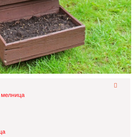
 мелница
ца