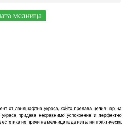
ната мелница
ент от ландшафтна украса, който предава целия чар на
а украса придава несравнимо успокоение и перфектно
 естетика не пречи на мелницата да изпълни практическа