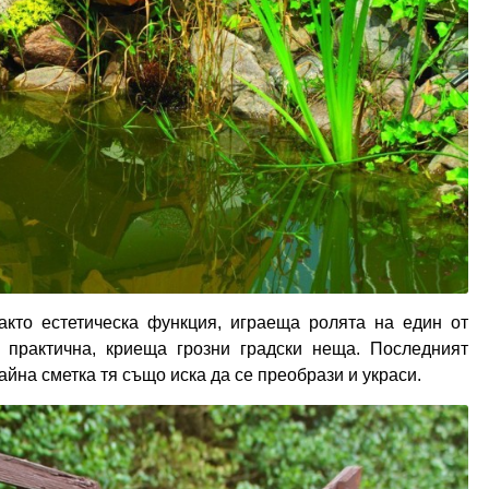
акто естетическа функция, играеща ролята на един от
и практична, криеща грозни градски неща. Последният
айна сметка тя също иска да се преобрази и украси.