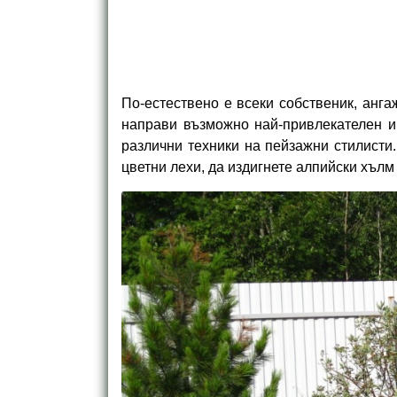
По-естествено е всеки собственик, анга
направи възможно най-привлекателен и
различни техники на пейзажни стилисти
цветни лехи, да издигнете алпийски хълм