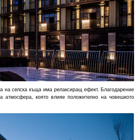
та на селска къща има релаксиращ ефект. Благодарение
а атмосфера, която влияе положително на човешкото