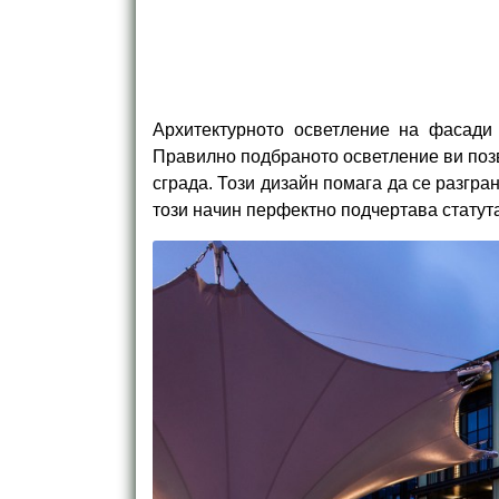
Архитектурното осветление на фасади 
Правилно подбраното осветление ви поз
сграда. Този дизайн помага да се разгра
този начин перфектно подчертава статут