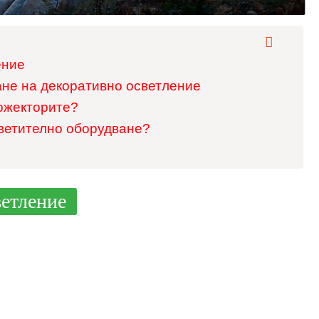
ение
ане на декоративно осветление
ожекторите?
светително оборудване?
ветление