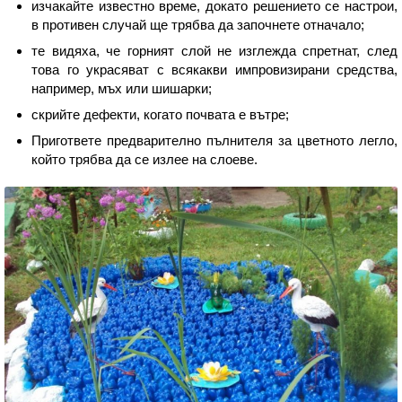
изчакайте известно време, докато решението се настрои,
в противен случай ще трябва да започнете отначало;
те видяха, че горният слой не изглежда спретнат, след
това го украсяват с всякакви импровизирани средства,
например, мъх или шишарки;
скрийте дефекти, когато почвата е вътре;
Пригответе предварително пълнителя за цветното легло,
който трябва да се излее на слоеве.