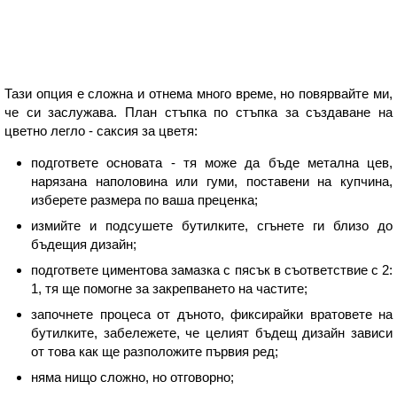
Тази опция е сложна и отнема много време, но повярвайте ми,
че си заслужава. План стъпка по стъпка за създаване на
цветно легло - саксия за цветя:
подгответе основата - тя може да бъде метална цев,
нарязана наполовина или гуми, поставени на купчина,
изберете размера по ваша преценка;
измийте и подсушете бутилките, сгънете ги близо до
бъдещия дизайн;
подгответе циментова замазка с пясък в съответствие с 2:
1, тя ще помогне за закрепването на частите;
започнете процеса от дъното, фиксирайки вратовете на
бутилките, забележете, че целият бъдещ дизайн зависи
от това как ще разположите първия ред;
няма нищо сложно, но отговорно;