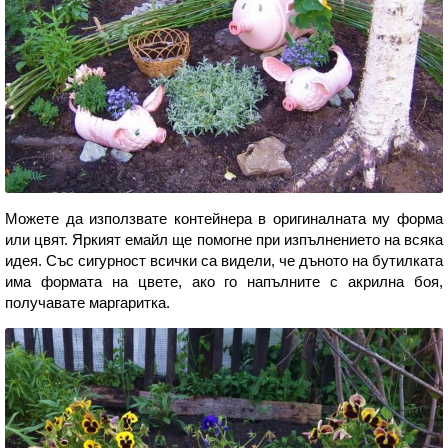
Можете да използвате контейнера в оригиналната му форма
или цвят. Яркият емайл ще помогне при изпълнението на всяка
идея. Със сигурност всички са видели, че дъното на бутилката
има формата на цвете, ако го напълните с акрилна боя,
получавате маргаритка.