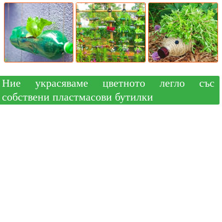
Ние украсяваме цветното легло със
собствени пластмасови бутилки