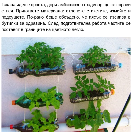
Такава идея е проста, дори амбициозен градинар ще се справи
с нея. Пригответе материала: отлепете етикетите, измийте и
подсушете. По-рано беше обсъдено, че пясък се изсипва в
бутилки за здравина. След подготвителна работа частите се
поставят в границите на цветното легло.