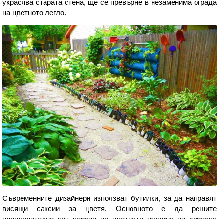
украсява старата стена, ще се превърне в незаменима ограда
на цветното легло.
Съвременните дизайнери използват бутилки, за да направят
висящи саксии за цветя. Основното е да решите
предварително коя версия на цветната градина ви харесва