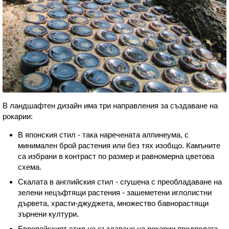
В ландшафтен дизайн има три направления за създаване на
рокарии:
В японския стил - така наречената алпинеума, с
минимален брой растения или без тях изобщо. Камъните
са избрани в контраст по размер и равномерна цветова
схема.
Скалата в английския стил - сгушена с преобладаване на
зелени нецъфтящи растения - зашеметени иглолистни
дървета, храсти-джуджета, множество бавнорастящи
зърнени култури.
Европейският стил на създаване на рокарии предполага