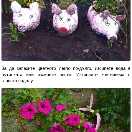
За да запазите цветното легло по-дълго, изсипете вода в
бутилката или изсипете пясък. Изкопайте контейнера с
главата надолу.