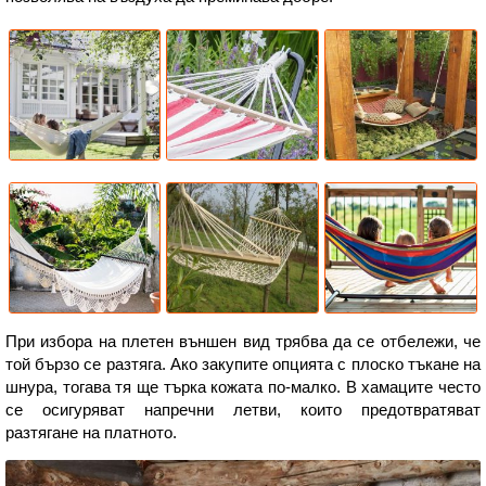
При избора на плетен външен вид трябва да се отбележи, че
той бързо се разтяга. Ако закупите опцията с плоско тъкане на
шнура, тогава тя ще търка кожата по-малко. В хамаците често
се осигуряват напречни летви, които предотвратяват
разтягане на платното.