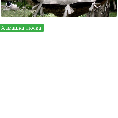
Хамашка люлка