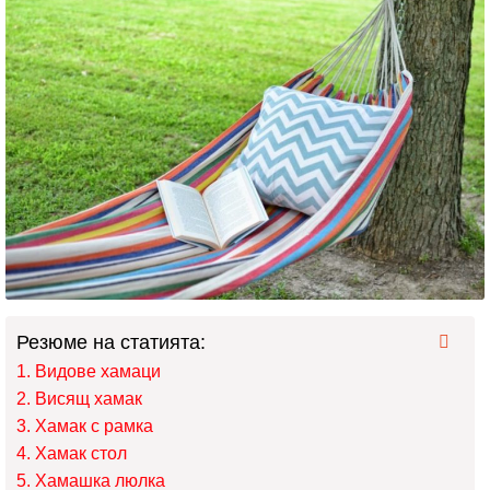
Резюме на статията:
Видове хамаци
Висящ хамак
Хамак с рамка
Хамак стол
Хамашка люлка