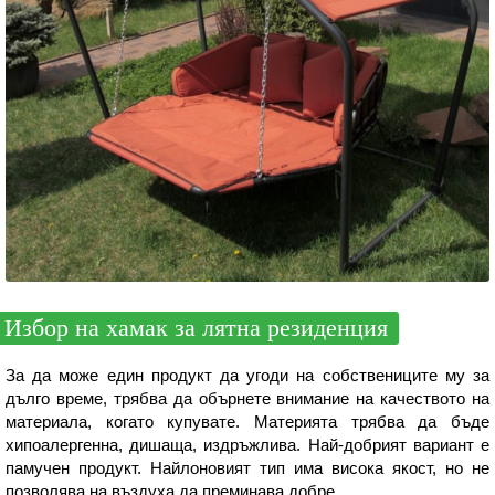
Избор на хамак за лятна резиденция
За да може един продукт да угоди на собствениците му за
дълго време, трябва да обърнете внимание на качеството на
материала, когато купувате. Материята трябва да бъде
хипоалергенна, дишаща, издръжлива. Най-добрият вариант е
памучен продукт. Найлоновият тип има висока якост, но не
позволява на въздуха да преминава добре.