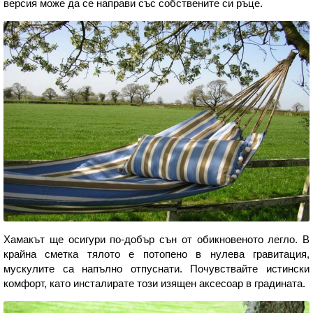
версия може да се направи със собствените си ръце.
Хамакът ще осигури по-добър сън от обикновеното легло. В
крайна сметка тялото е потопено в нулева гравитация,
мускулите са напълно отпуснати. Почувствайте истински
комфорт, като инсталирате този изящен аксесоар в градината.