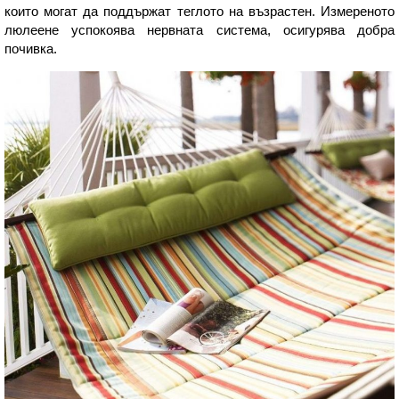
които могат да поддържат теглото на възрастен. Измереното
люлеене успокоява нервната система, осигурява добра
почивка.