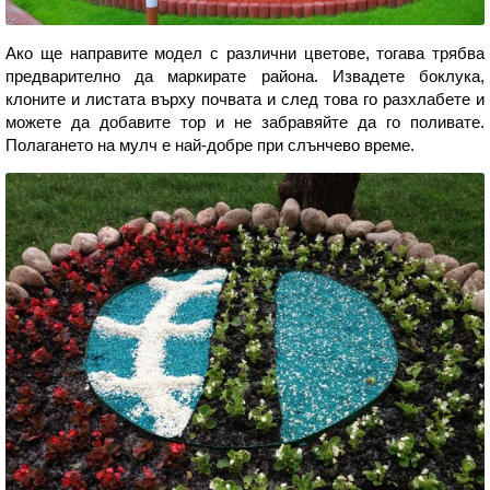
Ако ще направите модел с различни цветове, тогава трябва
предварително да маркирате района. Извадете боклука,
клоните и листата върху почвата и след това го разхлабете и
можете да добавите тор и не забравяйте да го поливате.
Полагането на мулч е най-добре при слънчево време.