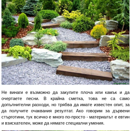
Не винаги е възможно да закупите плоча или камък и да
очертаете песни. В крайна сметка, това не са само
допълнителни разходи, но трябва да имате известен опит, за
да получите очаквания резултат. Ако говорим за дървени
стърготини, тук всичко е много по-просто - материалът е евтин
и взискателен, може да нямате специални умения.