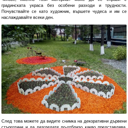
градинската украса без особени разходи и трудности.
Почувствайте се като художник, вършете чудеса и им се
наслаждавайте всеки ден.
След това можете да видите снимка на декоративни дървени
стърготини и да разгледате по-отблизо какво представлява.