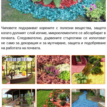
Чиповете подхранват корените с полезни вещества, защото
когато долният слой изгние, микроелементите се абсорбират в
почвата. Следователно, дървените стърготини се използват
не само за декорация и за мулчиране, защита и подобряване
на работата на почвата.