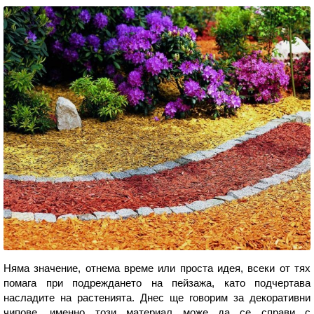
Няма значение, отнема време или проста идея, всеки от тях
помага при подреждането на пейзажа, като подчертава
насладите на растенията. Днес ще говорим за декоративни
чипове, именно този материал може да се справи с