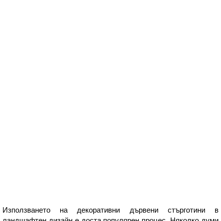
Използването на декоративни дървени стърготини в
ландшафтен дизайн е доста популярен процес. Няколко думи