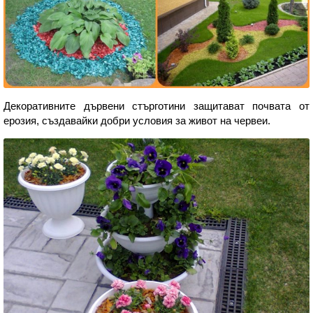
Декоративните дървени стърготини защитават почвата от
ерозия, създавайки добри условия за живот на червеи.