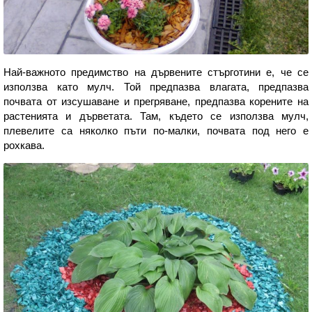
Най-важното предимство на дървените стърготини е, че се
използва като мулч. Той предпазва влагата, предпазва
почвата от изсушаване и прегряване, предпазва корените на
растенията и дърветата. Там, където се използва мулч,
плевелите са няколко пъти по-малки, почвата под него е
рохкава.