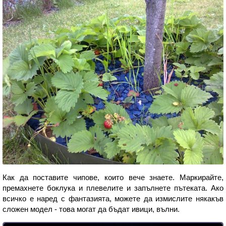
Как да поставите чипове, които вече знаете. Маркирайте,
премахнете боклука и плевелите и запълнете пътеката. Ако
всичко е наред с фантазията, можете да измислите някакъв
сложен модел - това могат да бъдат ивици, вълни.