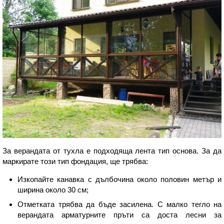
За верандата от тухла е подходяща лента тип основа. За да
маркирате този тип фондация, ще трябва:
Изкопайте канавка с дълбочина около половин метър и
ширина около 30 см;
Отметката трябва да бъде засилена. С малко тегло на
верандата арматурните пръти са доста лесни за