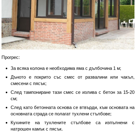
Прогрес:
За всяка колона е необходима яма с дълбочина 1 м;
Дъното е покрито със смес от развалини или чакъл,
смесени с пясък;
След тампониране тази смес се излива с бетон за 15-20
см;
След като бетонната основа се втвърди, към основата на
основната сграда се полагат тухлени стълбове;
Кухините на тухлените стълбове са изпълнени с
натрошен камък с пясък.