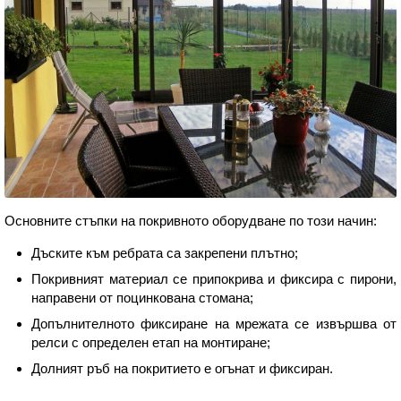
Основните стъпки на покривното оборудване по този начин:
Дъските към ребрата са закрепени плътно;
Покривният материал се припокрива и фиксира с пирони,
направени от поцинкована стомана;
Допълнителното фиксиране на мрежата се извършва от
релси с определен етап на монтиране;
Долният ръб на покритието е огънат и фиксиран.