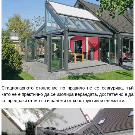
Стационарното отопление по правило не се осигурява, тъй
като не е практично да се изолира верандата, достатъчно е да
се предпази от вятър и валежи от конструктивни елементи.