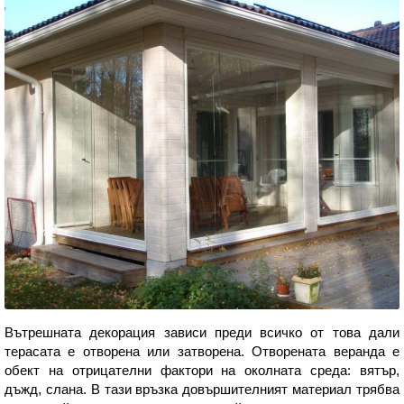
Вътрешната декорация зависи преди всичко от това дали
терасата е отворена или затворена. Отворената веранда е
обект на отрицателни фактори на околната среда: вятър,
дъжд, слана. В тази връзка довършителният материал трябва