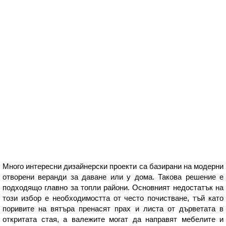
Много интересни дизайнерски проекти са базирани на модерни
отворени веранди за даване или у дома. Такова решение е
подходящо главно за топли райони. Основният недостатък на
този избор е необходимостта от често почистване, тъй като
поривите на вятъра пренасят прах и листа от дърветата в
откритата стая, а валежите могат да направят мебелите и