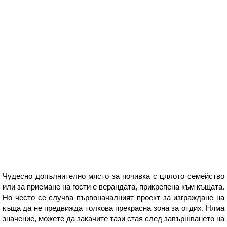
Чудесно допълнително място за почивка с цялото семейство
или за приемане на гости е верандата, прикрепена към къщата.
Но често се случва първоначалният проект за изграждане на
къща да не предвижда толкова прекрасна зона за отдих. Няма
значение, можете да закачите тази стая след завършването на