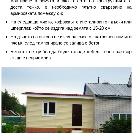
монтиране в земята и ако теглото на конструкцията е
доста тежко, е необходимо плътно свързване на
армировката помежду си;
На следващо място, кофражът е инсталиран от дъски или
шперплат, който се издига над земята с 15-20 см;
На дъното на изкопа се изсипва смес от натрошен камък и
пясък, след тампониране се залива с бетон;
Бетонът не трябва да бъде твърде дебел, течен разтвор
също е неприемлив.