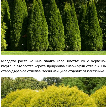
Младото растение има гладка кора, цветът му е червено-
кафяв, с възрастта кората придобива сиво-кафяв оттенък. На
старо дърво се отлепва, тесни ивици се отделят от багажника.