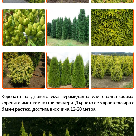
Короната на дървото има пирамидална или овална форма,
корените имат компактни размери. Дървото се характеризира с
бавен растеж, достига височина 12-20 метра.