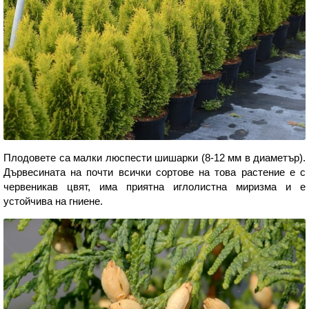
Плодовете са малки люспести шишарки (8-12 мм в диаметър).
Дървесината на почти всички сортове на това растение е с
червеникав цвят, има приятна иглолистна миризма и е
устойчива на гниене.