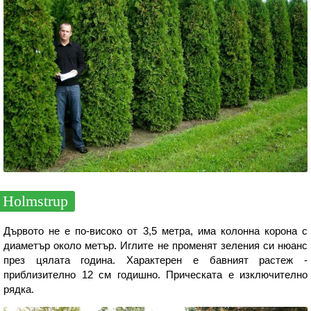
Holmstrup
Дървото не е по-високо от 3,5 метра, има колонна корона с
диаметър около метър. Иглите не променят зеления си нюанс
през цялата година. Характерен е бавният растеж -
приблизително 12 см годишно. Прическата е изключително
рядка.