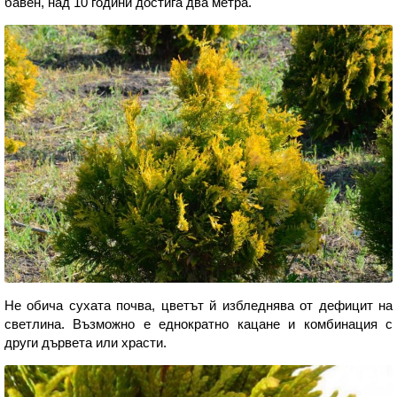
бавен, над 10 години достига два метра.
Не обича сухата почва, цветът й избледнява от дефицит на
светлина. Възможно е еднократно кацане и комбинация с
други дървета или храсти.