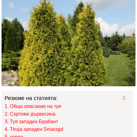
Резюме на статията:
Общо описание на туя
Сортове дървесина
Туя западен Брабант
Thuja западен Smaragd
черво