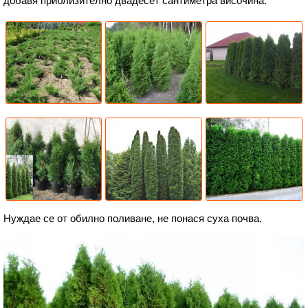
добавя приблизително двадесет сантиметра височина.
Нуждае се от обилно поливане, не понася суха почва.