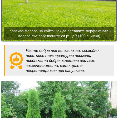
Красива морава на сайта: как да поставите перфектната
морава със собствените си ръце? (100 снимки)
Расте добре във всяка почва, спокойно
претърпя температурни промени,
предпочита добре осветени или леко
засенчени места, като цяло е
непретенциозен при напускане.