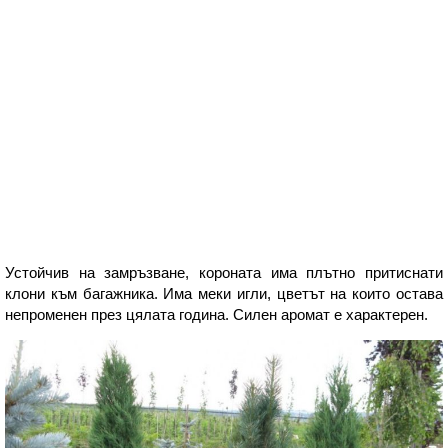
Устойчив на замръзване, короната има плътно притиснати
клони към багажника. Има меки игли, цветът на които остава
непроменен през цялата година. Силен аромат е характерен.