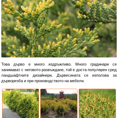
Това дърво е много издръжливо. Много градинари се
занимават с неговото развъждане, той е доста популярен сред
ландшафтните дизайнери. Дървесината се използва за
дърворезба и при производството на мебели.