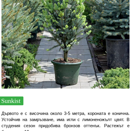
Sunkist
Дървото е с височина около 3-5 метра, короната е конична.
Устойчив на замръзване, има игли с лимоненожълт цвят. В
студения сезон придобива бронзов оттенък. Растежът е