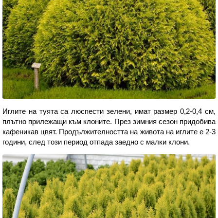
Иглите на туята са люспести зелени, имат размер 0,2-0,4 см,
плътно прилежащи към клоните. През зимния сезон придобива
кафеникав цвят. Продължителността на живота на иглите е 2-3
години, след този период отпада заедно с малки клони.