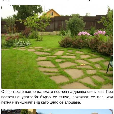
Също така е важно да имате постоянна дневна светлина. При
постоянна употреба бързо се тъпче, появяват се плешиви
петна и външният вид като цяло се влошава.