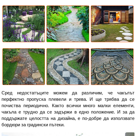
Сред недостатъците можем да различим, че чакълът
перфектно пропуска плевели и трева. И ще трябва да се
почиства периодично. Както всички много малки елементи,
чакъла е трудно да се задържи в едно положение. И за да
поддържате целостта на дизайна, е по-добре да използвате
бордюри за градински пътеки.