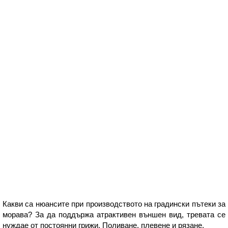
Какви са нюансите при производството на градински пътеки за
морава? За да поддържа атрактивен външен вид, тревата се
нуждае от постоянни грижи. Поливане, плевене и рязане.