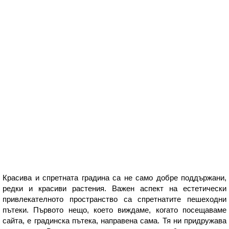
Красива и спретната градина са не само добре поддържани,
редки и красиви растения. Важен аспект на естетически
привлекателното пространство са спретнатите пешеходни
пътеки. Първото нещо, което виждаме, когато посещаваме
сайта, е градинска пътека, направена сама. Тя ни придружава