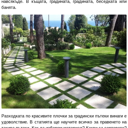
навсякъде. В къщата, градината, градината, беседката или
банята.
Разходката по красивите плочки за градински пътеки винаги е
удоволствие. В статията ще научите всичко за правенето на
такива пътеки. Как да изберем материал? Какви са сортовете?