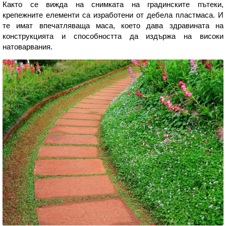
Както се вижда на снимката на градинските пътеки,
крепежните елементи са изработени от дебела пластмаса. И
те имат впечатляваща маса, което дава здравината на
конструкцията и способността да издържа на високи
натоварвания.