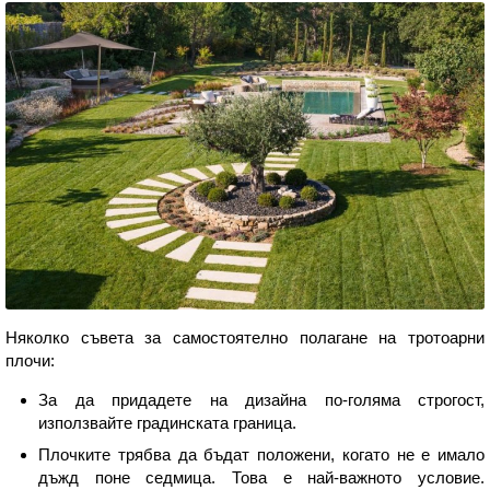
Няколко съвета за самостоятелно полагане на тротоарни
плочи:
За да придадете на дизайна по-голяма строгост,
използвайте градинската граница.
Плочките трябва да бъдат положени, когато не е имало
дъжд поне седмица. Това е най-важното условие.