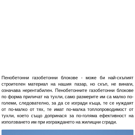
Пенобетонни газобетонни блокове - може би най-скъпият
строителен материал на нашия пазар, но скъп, не винаги,
означава нерентабилен. Пенобетонните газобетонни блокове
по форма приличат на тухли, само размерите им са малко по-
големи, следователно, за да се изгради къща, те се нуждаят
от по-малко от тях, те имат по-малка топлопроводимост от
тухли, което също допринася за по-голяма ефективност на
използването им при изграждането на жилищни сгради.