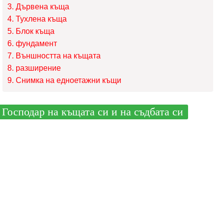
Дървена къща
Тухлена къща
Блок къща
фундамент
Външността на къщата
разширение
Снимка на едноетажни къщи
Господар на къщата си и на съдбата си