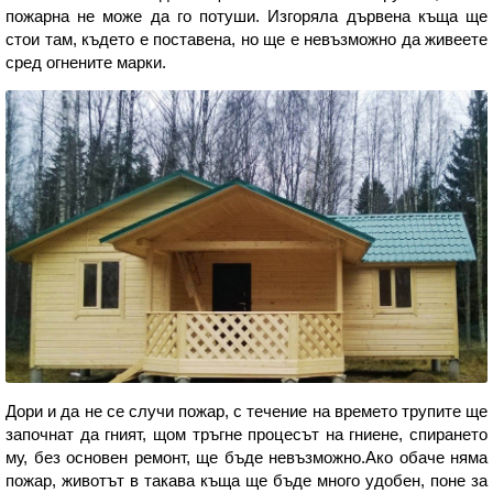
пожарна не може да го потуши. Изгоряла дървена къща ще
стои там, където е поставена, но ще е невъзможно да живеете
сред огнените марки.
Дори и да не се случи пожар, с течение на времето трупите ще
започнат да гният, щом тръгне процесът на гниене, спирането
му, без основен ремонт, ще бъде невъзможно.Ако обаче няма
пожар, животът в такава къща ще бъде много удобен, поне за