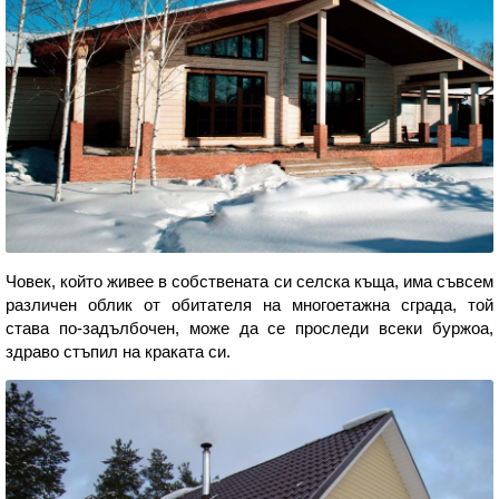
Човек, който живее в собствената си селска къща, има съвсем
различен облик от обитателя на многоетажна сграда, той
става по-задълбочен, може да се проследи всеки буржоа,
здраво стъпил на краката си.