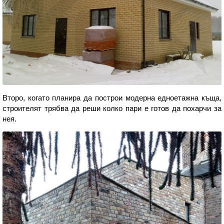
Второ, когато планира да построи модерна едноетажна къща,
строителят трябва да реши колко пари е готов да похарчи за
нея.