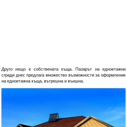
Друго нещо е собствената къща. Пазарът на едноетажни
сгради днес предлага множество възможности за оформление
на едноетажна къща, вътрешна и външна.