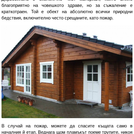
благоприятно на човешкото здраве, но за съжаление е
краткотраен. Той е обект на абсолютно всички природни
бедствия, включително често срещаните, като пожар.
В случай на пожар, можете да спасите къщата само в
началния й етап. Веднага щом пламъкът поеме трупите, никоя