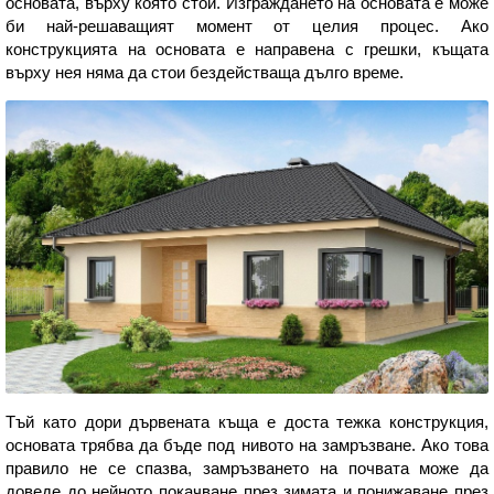
основата, върху която стои. Изграждането на основата е може
би най-решаващият момент от целия процес. Ако
конструкцията на основата е направена с грешки, къщата
върху нея няма да стои бездействаща дълго време.
Тъй като дори дървената къща е доста тежка конструкция,
основата трябва да бъде под нивото на замръзване. Ако това
правило не се спазва, замръзването на почвата може да
доведе до нейното покачване през зимата и понижаване през