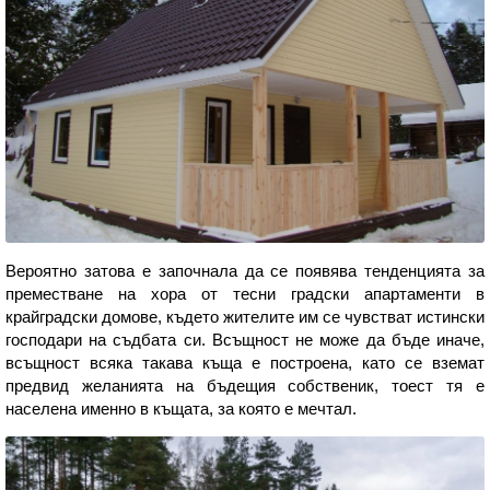
Вероятно затова е започнала да се появява тенденцията за
преместване на хора от тесни градски апартаменти в
крайградски домове, където жителите им се чувстват истински
господари на съдбата си. Всъщност не може да бъде иначе,
всъщност всяка такава къща е построена, като се вземат
предвид желанията на бъдещия собственик, тоест тя е
населена именно в къщата, за която е мечтал.