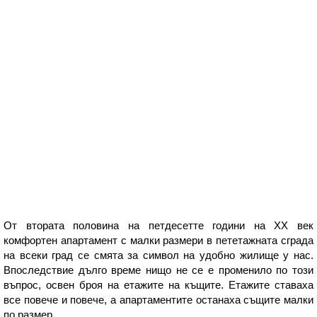
От втората половина на петдесетте години на ХХ век
комфортен апартамент с малки размери в пететажната сграда
на всеки град се смята за символ на удобно жилище у нас.
Впоследствие дълго време нищо не се е променило по този
въпрос, освен броя на етажите на къщите. Етажите ставаха
все повече и повече, а апартаментите останаха същите малки
по размер.