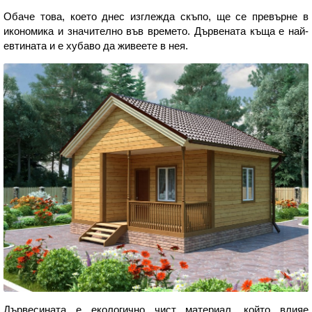
Обаче това, което днес изглежда скъпо, ще се превърне в
икономика и значително във времето. Дървената къща е най-
евтината и е хубаво да живеете в нея.
Дървесината е екологично чист материал, който влияе