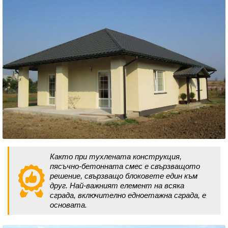
Както при тухлената конструкция,
пясъчно-бетонната смес е свързващото
решение, свързващо блоковете един към
друг. Най-важният елемент на всяка
сграда, включително едноетажна сграда, е
основата.