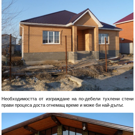
Необходимостта от изграждане на по-дебели тухлени стени
прави процеса доста отнемащ време и може би най-дълъг.