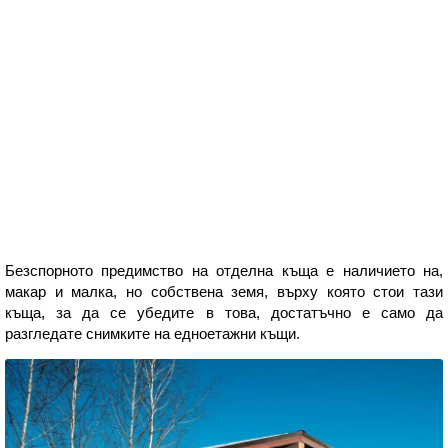
Безспорното предимство на отделна къща е наличието на,
макар и малка, но собствена земя, върху която стои тази
къща, за да се убедите в това, достатъчно е само да
разгледате снимките на едноетажни къщи.