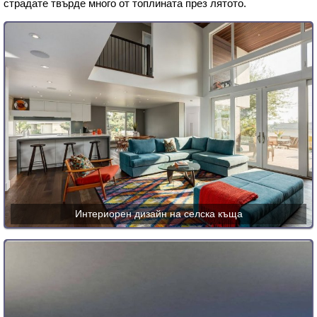
страдате твърде много от топлината през лятото.
Интериорен дизайн на селска къща