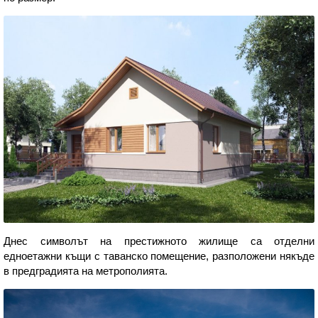
Днес символът на престижното жилище са отделни
едноетажни къщи с таванско помещение, разположени някъде
в предградията на метрополията.