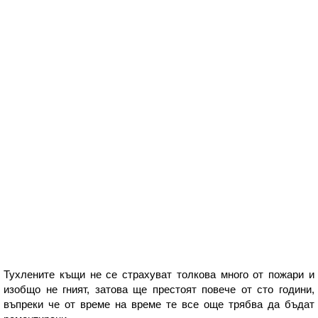
Тухлените къщи не се страхуват толкова много от пожари и
изобщо не гният, затова ще престоят повече от сто години,
въпреки че от време на време те все още трябва да бъдат