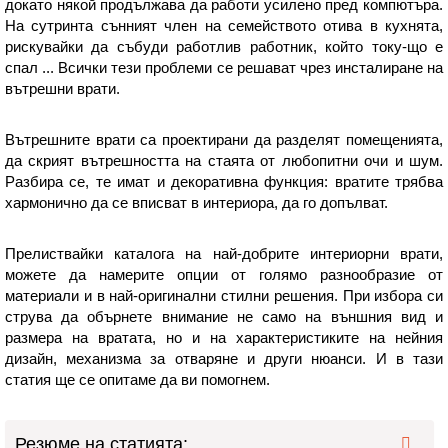
докато някой продължава да работи усилено пред компютъра.
На сутринта сънният член на семейството отива в кухнята,
рискувайки да събуди работлив работник, който току-що е
спал ... Всички тези проблеми се решават чрез инсталиране на
вътрешни врати.
Вътрешните врати са проектирани да разделят помещенията,
да скрият вътрешността на стаята от любопитни очи и шум.
Разбира се, те имат и декоративна функция: вратите трябва
хармонично да се вписват в интериора, да го допълват.
Прелиствайки каталога на най-добрите интериорни врати,
можете да намерите опции от голямо разнообразие от
материали и в най-оригинални стилни решения. При избора си
струва да обърнете внимание не само на външния вид и
размера на вратата, но и на характеристиките на нейния
дизайн, механизма за отваряне и други нюанси. И в тази
статия ще се опитаме да ви помогнем.
Резюме на статията: