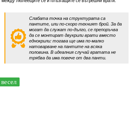
между люлеещите се и плъзгащите се вътрешни врати.
Слабата точка на структурата са
пантите, или по-скоро техният брой. За да
могат да служат по-дълго, се препоръчва
да се монтират двукрили врати вместо
еднокрили: тогава ще има по-малко
натоварване на пантите на всяка
половина. В идеалния случай вратата не
трябва да има повече от два панти.
весел