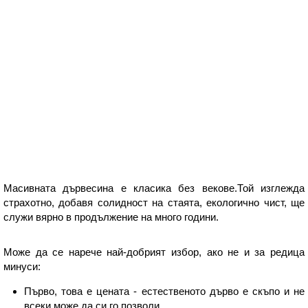
Масивната дървесина е класика без векове.Той изглежда
страхотно, добавя солидност на стаята, екологично чист, ще
служи вярно в продължение на много години.
Може да се нарече най-добрият избор, ако не и за редица
минуси:
Първо, това е цената - естественото дърво е скъпо и не
всеки може да си го позволи.