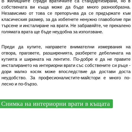
В жилищните сгради вратичките са стандартизирани, но в
собствената ви къща може да бъде много разнообразна.
Независимо от това се препоръчва да се придържате към
класическия размер, за да избегнете ненужно главоболие при
търсене и инсталиране на врати. Не забравяйте, че прекалено
голямата врата ще бъде неудобна за използване.
Преди да купите, направете внимателни измервания на
отвора, праговете, разширенията, разберете дебелината на
кутията и ширината на лентите. По-добре е да не правите
инсталирането на интериорни врати със собствените си ръце -
дори малко косяк може впоследствие да достави доста
неудобство. За професионалистите-майстори е много по-
лесно и по-бързо.
Снимка на интериорни врати в къщата