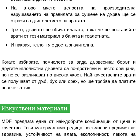
На второ място, целостта на производителя:
нарушаването на правилата за сушене на дърва ще се
отрази на дълголетието на вратата.
Трето, дървото не обича влагата, така че не поставяйте
врати от този материал в банята и тоалетната.
И накрая, тегло: тя е доста значителна.
Когато избирате, помислете за вида дървесина: борът и
другите иглолистни дървета са по-достъпни и често срещани,
но не се различават по висока якост. Най-качествените врати
се получават от дъб, бук или орех, но ще трябва да платите
повече за тях.
Изкуствени материали
MDF предлага една от най-добрите комбинации от цена и
качество. Този материал има редица несъмнени предимства:
здравина, устойчивост на влага, екологичност, лекота на