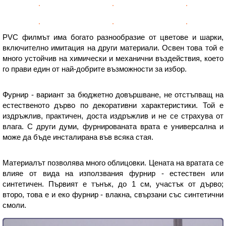
PVC филмът има богато разнообразие от цветове и шарки,
включително имитация на други материали. Освен това той е
много устойчив на химически и механични въздействия, което
го прави един от най-добрите възможности за избор.
Фурнир - вариант за бюджетно довършване, не отстъпващ на
естественото дърво по декоративни характеристики. Той е
издръжлив, практичен, доста издръжлив и не се страхува от
влага. С други думи, фурнированата врата е универсална и
може да бъде инсталирана във всяка стая.
Материалът позволява много облицовки. Цената на вратата се
влияе от вида на използвания фурнир - естествен или
синтетичен. Първият е тънък, до 1 см, участък от дърво;
второ, това е и еко фурнир - влакна, свързани със синтетични
смоли.