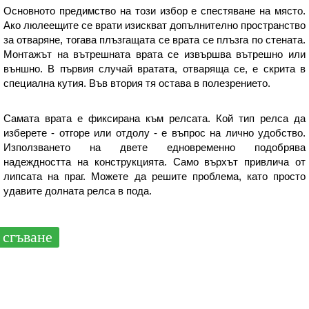
Основното предимство на този избор е спестяване на място.
Ако люлеещите се врати изискват допълнително пространство
за отваряне, тогава плъзгащата се врата се плъзга по стената.
Монтажът на вътрешната врата се извършва вътрешно или
външно. В първия случай вратата, отваряща се, е скрита в
специална кутия. Във втория тя остава в полезрението.
Самата врата е фиксирана към релсата. Кой тип релса да
изберете - отгоре или отдолу - е въпрос на лично удобство.
Използването на двете едновременно подобрява
надеждността на конструкцията. Само върхът привлича от
липсата на праг. Можете да решите проблема, като просто
удавите долната релса в пода.
сгъване