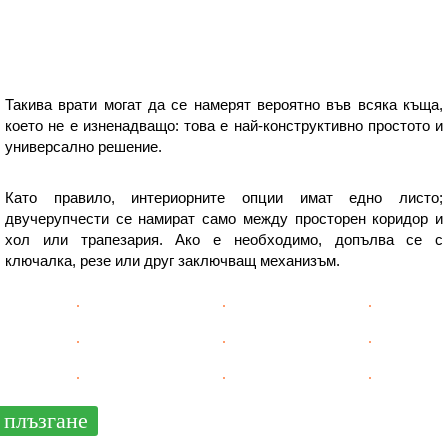
Такива врати могат да се намерят вероятно във всяка къща,
което не е изненадващо: това е най-конструктивно простото и
универсално решение.
Като правило, интериорните опции имат едно листо;
двучерупчести се намират само между просторен коридор и
хол или трапезария. Ако е необходимо, допълва се с
ключалка, резе или друг заключващ механизъм.
плъзгане