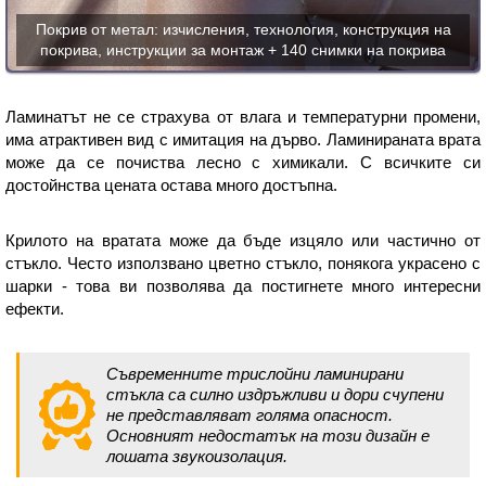
Покрив от метал: изчисления, технология, конструкция на
покрива, инструкции за монтаж + 140 снимки на покрива
Ламинатът не се страхува от влага и температурни промени,
има атрактивен вид с имитация на дърво. Ламинираната врата
може да се почиства лесно с химикали. С всичките си
достойнства цената остава много достъпна.
Крилото на вратата може да бъде изцяло или частично от
стъкло. Често използвано цветно стъкло, понякога украсено с
шарки - това ви позволява да постигнете много интересни
ефекти.
Съвременните трислойни ламинирани
стъкла са силно издръжливи и дори счупени
не представляват голяма опасност.
Основният недостатък на този дизайн е
лошата звукоизолация.