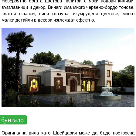
Невероятно богата цветова палитра с ярки подови килими,
възглавници и декор. Винаги има много червено-бордо тонове,
златни нюанси, синя глазура, изумрудени цветове, много
малки детайли в декора изглеждат ефектно.
бунгало
Оригинална вила като Швейцария може да бъде построена