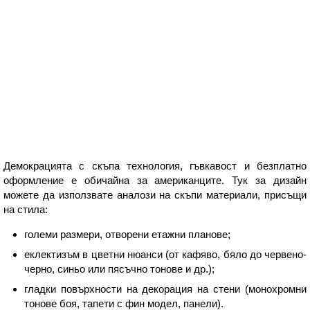
Демокрацията с скъпа технология, гъвкавост и безплатно
оформление е обичайна за американците. Тук за дизайн
можете да използвате аналози на скъпи материали, присъщи
на стила:
големи размери, отворени етажни планове;
еклектизъм в цветни нюанси (от кафяво, бяло до червено-
черно, синьо или пясъчно тонове и др.);
гладки повърхности на декорация на стени (монохромни
тонове боя, тапети с фин модел, панели).