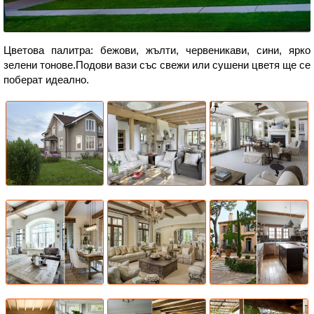
Цветова палитра: бежови, жълти, червеникави, сини, ярко
зелени тонове.Подови вази със свежи или сушени цветя ще се
поберат идеално.