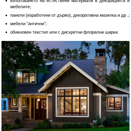
използването на естествени материали в декорацията и
мебелите;
панели (изработени от дърво), декоративна мазилка и др .;
мебели "антични";
обикновен текстил или с дискретни флорални шарки.