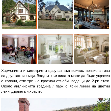
Хармонията и симетрията царуват във всичко, понякога това
са двуетажни къщи. Входът към вилата може да бъде украсен
с колони, отвътре - с красиви стълби, водещи до 2-ри етаж.
Около английската градина / парк с ясни линии на цветни
лехи, дървета и храсти.