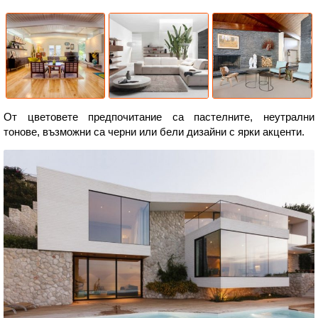
От цветовете предпочитание са пастелните, неутрални
тонове, възможни са черни или бели дизайни с ярки акценти.