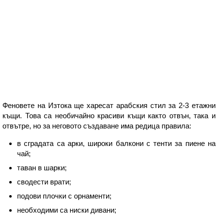
Феновете на Изтока ще харесат арабския стил за 2-3 етажни
къщи. Това са необичайно красиви къщи както отвън, така и
отвътре, но за неговото създаване има редица правила:
в сградата са арки, широки балкони с тенти за пиене на
чай;
таван в шарки;
сводести врати;
подови плочки с орнаменти;
необходими са ниски дивани;