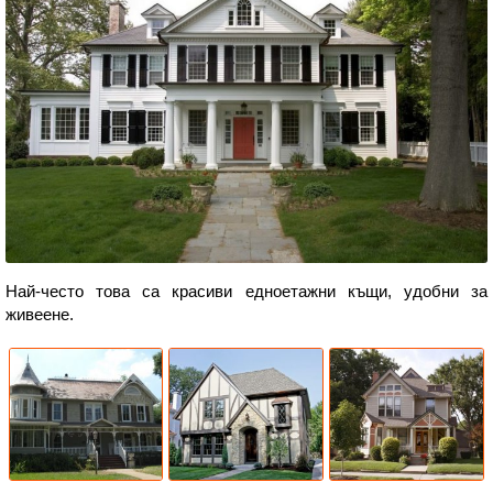
Най-често това са красиви едноетажни къщи, удобни за
живеене.