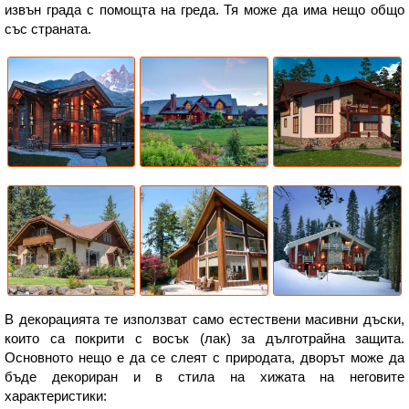
извън града с помощта на греда. Тя може да има нещо общо
със страната.
В декорацията те използват само естествени масивни дъски,
които са покрити с восък (лак) за дълготрайна защита.
Основното нещо е да се слеят с природата, дворът може да
бъде декориран и в стила на хижата на неговите
характеристики: