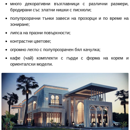
много декоративни възглавници с различни размери,
бродирани със златни нишки с пискюли;
полупрозрачни тънки завеси на прозорци и по време на
зониране;
липса на празни повърхности;
контрастни цветове;
огромно легло с полупрозрачен бял качулка;
кафе (чай) комплекти с гърди с форма на корем и
ориенталски модели.