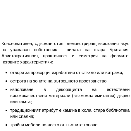
Консервативен, сдържан стил, демонстриращ изискания вкус
на уважаван собственик - вилата на стара Британия.
Аристократичност, практичност и симетрия на формите,
неговите характеристики:
отвори за прозорци, изработени от стъкло или витражи;
острота на зоните на вътрешното пространство;
използване в декорацията на естествени
висококачествени материали (възможна имитация) дърво
или камък;
традиционният атрибут е камина в хола, стара библиотека
или спалня;
трайни мебели по-често от тъмните тонове;