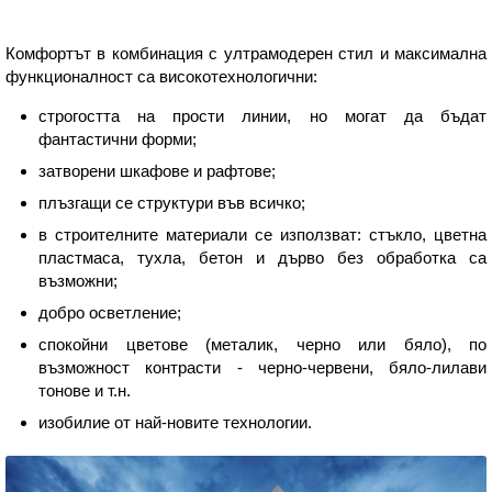
Комфортът в комбинация с ултрамодерен стил и максимална
функционалност са високотехнологични:
строгостта на прости линии, но могат да бъдат
фантастични форми;
затворени шкафове и рафтове;
плъзгащи се структури във всичко;
в строителните материали се използват: стъкло, цветна
пластмаса, тухла, бетон и дърво без обработка са
възможни;
добро осветление;
спокойни цветове (металик, черно или бяло), по
възможност контрасти - черно-червени, бяло-лилави
тонове и т.н.
изобилие от най-новите технологии.