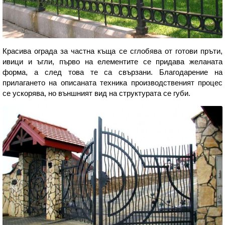
Красива ограда за частна къща се сглобява от готови пръти,
ивици и ъгли, първо на елементите се придава желаната
форма, а след това те са свързани. Благодарение на
прилагането на описаната техника производственият процес
се ускорява, но външният вид на структурата се губи.