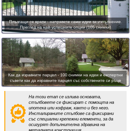
Плъзгащи се врати - направете сами идеи за изпълнение.
Преглед на най-успешните опции (105 снимки)
Как да изравните парцел - 100 снимки на идеи и експертни
съвети как да изравните парцел със собствените си ръце
На този етап се излива основата,
стълбовете се фиксират с помощта на
ипотека или кофраж, както и без него.
Инсталираните стълбове са фиксирани
със специални крепежни елементи, за да
осигурят допълнителна здравина на
металната конструкция.