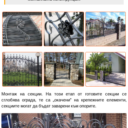
Монтаж на секции. На този етап от готовите секции се
сглобява ограда, те са „окачени” на крепежните елементи,
секциите могат да бъдат заварени към опорите.