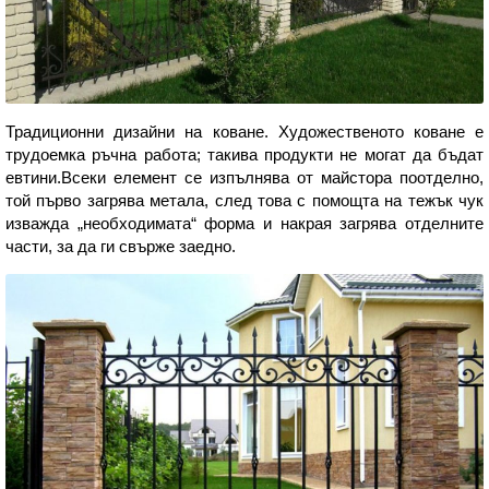
Традиционни дизайни на коване. Художественото коване е
трудоемка ръчна работа; такива продукти не могат да бъдат
евтини.Всеки елемент се изпълнява от майстора поотделно,
той първо загрява метала, след това с помощта на тежък чук
изважда „необходимата“ форма и накрая загрява отделните
части, за да ги свърже заедно.