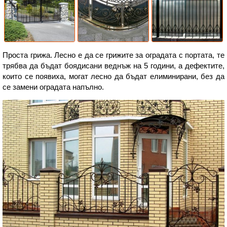
Проста грижа. Лесно е да се грижите за оградата с портата, те
трябва да бъдат боядисани веднъж на 5 години, а дефектите,
които се появиха, могат лесно да бъдат елиминирани, без да
се замени оградата напълно.