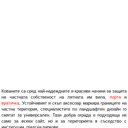
Кованите са сред най-надеждните и красиви начини за защита
на частната собственост на лятната им вила.
порта
и
вратичка
, Устойчивият и скъп аксесоар маркира границите на
частна територия, специалистите по ландшафтен дизайн го
смятат за универсален. Тази добра ограда е подходяща не
само за всеки сайт, но и за територията в съседство с
институции, градски паркове.