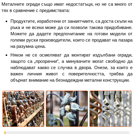
Металните огради също имат недостатъци, но не са много от
тях в сравнение с предимствата:
Продуктите, изработени от занаятчиите, са доста скъпи на
ръка и не всеки може да си позволи такова придобиване.
Можете да дадете предпочитание на готови модели от
големи руски производители, които се продават на пазара
на разумна цена.
Някои не се осмеляват да монтират издълбани огради,
защото са „прозрачни“, а минувачите могат свободно да
наблюдават какво се случва в двора. Онези, за които е
важен личния живот с поверителността, трябва да
обърнат внимание на безнадеждни метални конструкции.