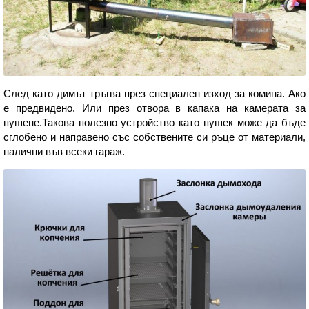
След като димът тръгва през специален изход за комина. Ако
е предвидено. Или през отвора в капака на камерата за
пушене.Такова полезно устройство като пушек може да бъде
сглобено и направено със собствените си ръце от материали,
налични във всеки гараж.