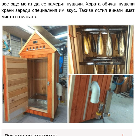
все още могат да се намерят пушачи. Хората обичат пушени
храни заради специалния им вкус. Такива ястия винаги имат
място на масата.
Резюме на статията: