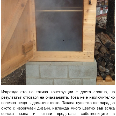
Изграждането на такива конструкции е доста сложно, но
резултатът отговаря на очакванията. Това не е изключително
полезно нещо в домакинството. Такава пушелка ще зарадва
окото с необичаен дизайн, изглежда много цветно във всяка
селска къща и винаги представя собствениците в