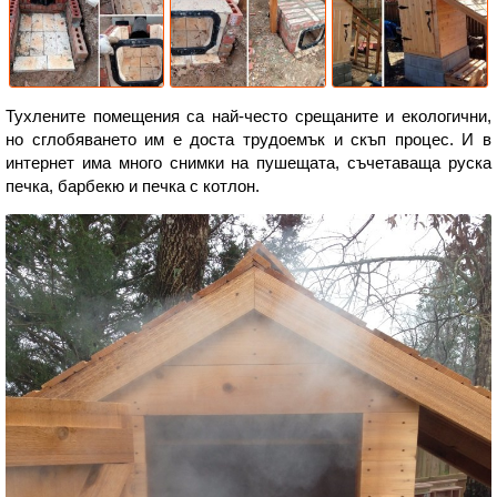
Тухлените помещения са най-често срещаните и екологични,
но сглобяването им е доста трудоемък и скъп процес. И в
интернет има много снимки на пушещата, съчетаваща руска
печка, барбекю и печка с котлон.