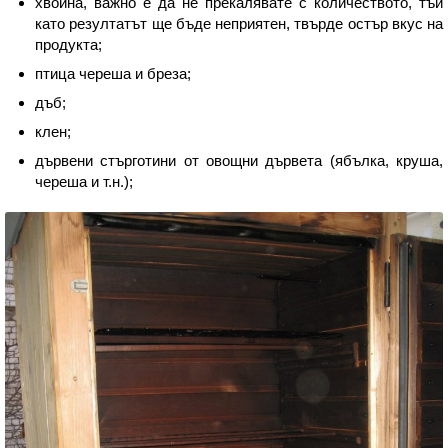
хвойна, важно е да не прекалявате с количеството, тъй
като резултатът ще бъде неприятен, твърде остър вкус на
продукта;
птица череша и бреза;
дъб;
клен;
дървени стърготини от овощни дървета (ябълка, круша,
череша и т.н.);