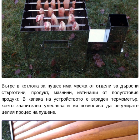
Вътре в котлона за пушек има мрежа от отдели за дървени
стърготини, продукт, мазнини, изтичащи от полуготовия
продукт. В капака на устройството е вграден термометър,
което значително улеснява и ви позволява да регулирате
целия процес на пушене.