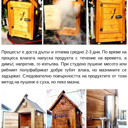
Процесът е доста дълъг и отнема средно 2-3 дни. По време на
процеса влагата напуска продукта с течение на времето, а
димът, напротив, го изпълва. При студено пушене месото или
рибният полуфабрикат добре губят влага, но мазнините се
задържат. Следователно повърхността на продуктите от този
метод на пушене е суха, но леко мазна.