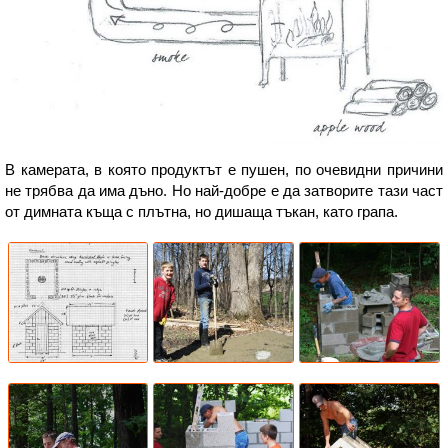
В камерата, в която продуктът е пушен, по очевидни причини
не трябва да има дъно. Но най-добре е да затворите тази част
от димната къща с плътна, но дишаща тъкан, като грапа.