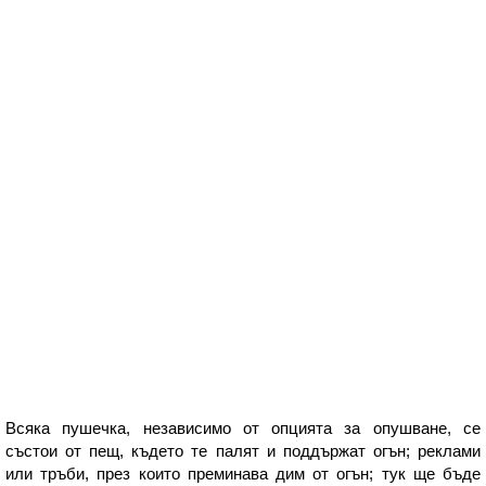
Всяка пушечка, независимо от опцията за опушване, се
състои от пещ, където те палят и поддържат огън; реклами
или тръби, през които преминава дим от огън; тук ще бъде