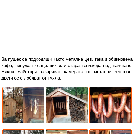
За пушек са подходящи както метална цев, така и обикновена
кофа, ненужен хладилник или стара тенджера под налягане.
Някои майстори заваряват камерата от метални листове,
други се сглобяват от тухла.