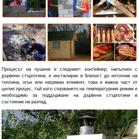
Процесът на пушене е следният: контейнер, напълнен с
дървени стърготини, е инсталиран в близост до източник на
топлина, огън или нагряван елемент, това е важна част от
целия процес, тъй като спазването на температурния режим е
необходимо за поддържане на дървени стърготини в
състояние на разпад.