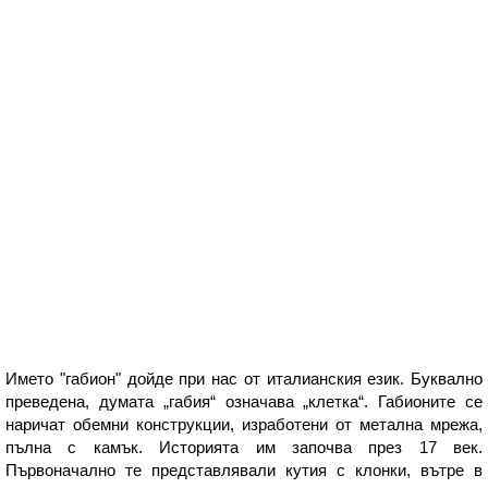
Името "габион" дойде при нас от италианския език. Буквално
преведена, думата „габия“ означава „клетка“. Габионите се
наричат ​​обемни конструкции, изработени от метална мрежа,
пълна с камък. Историята им започва през 17 век.
Първоначално те представлявали кутия с клонки, вътре в