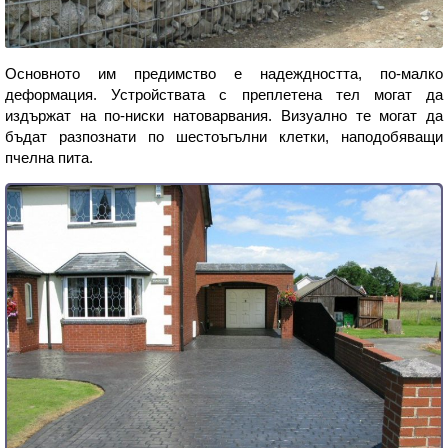
Основното им предимство е надеждността, по-малко
деформация. Устройствата с преплетена тел могат да
издържат на по-ниски натоварвания. Визуално те могат да
бъдат разпознати по шестоъгълни клетки, наподобяващи
пчелна пита.