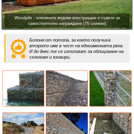
Woodpile - основните видове конструкции и съвети за
самостоятелно изграждане (75 снимки)
Болоня от потопа, за което получиха
второто име в чест на едноименната река.
И до днес те се използват за облицоване на
склонове и язовири.