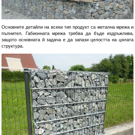
Основните детайли на всеки тип продукт са метална мрежа и
пълнител. Габионната мрежа трябва да бъде издръжлива,
защото основната й задача е да запази целостта на цялата
структура.