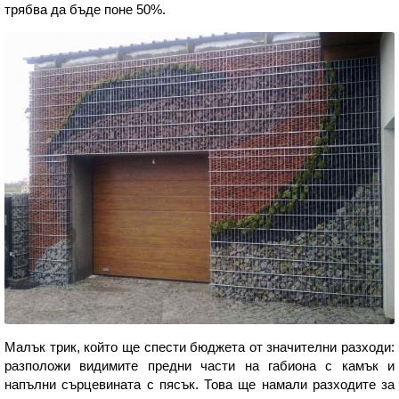
трябва да бъде поне 50%.
Малък трик, който ще спести бюджета от значителни разходи:
разположи видимите предни части на габиона с камък и
напълни сърцевината с пясък. Това ще намали разходите за