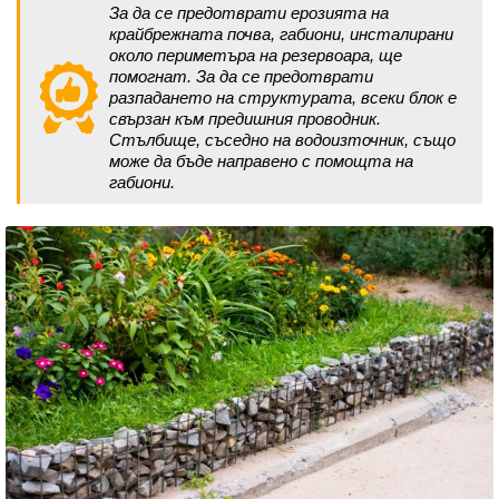
За да се предотврати ерозията на
крайбрежната почва, габиони, инсталирани
около периметъра на резервоара, ще
помогнат. За да се предотврати
разпадането на структурата, всеки блок е
свързан към предишния проводник.
Стълбище, съседно на водоизточник, също
може да бъде направено с помощта на
габиони.