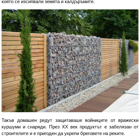
която се изсипвали земята и калдъръмите.
Такъв домашен редут защитаваше войниците от вражески
куршуми и снаряди. През ХХ век продуктът е забелязан от
строителите и е пригоден да укрепи бреговете на реките.