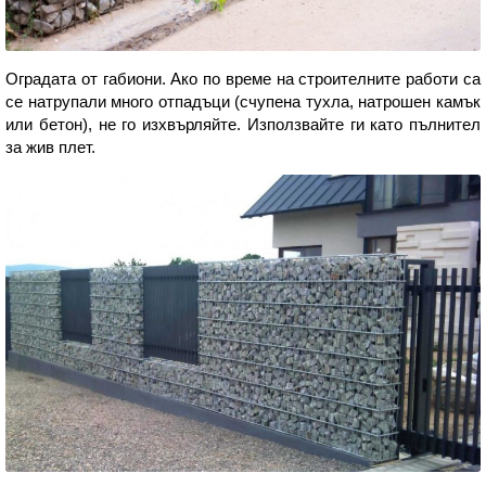
Оградата от габиони. Ако по време на строителните работи са
се натрупали много отпадъци (счупена тухла, натрошен камък
или бетон), не го изхвърляйте. Използвайте ги като пълнител
за жив плет.