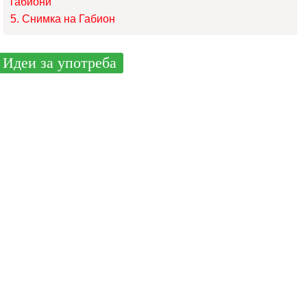
габиони
Снимка на Габион
Идеи за употреба