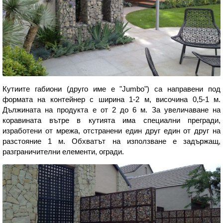
Кутиите габиони (друго име е "Jumbo") са направени под
формата на контейнер с ширина 1-2 м, височина 0,5-1 м.
Дължината на продукта е от 2 до 6 м. За увеличаване на
коравината вътре в кутията има специални прегради,
изработени от мрежа, отстранени един друг един от друг на
разстояние 1 м. Обхватът на използване е задържащ,
разграничителни елементи, огради.