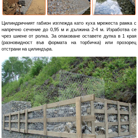
Цилиндричният габион изглежда като куха мрежеста рамка с
напречно сечение до 0,95 м и дължина 2-4 м. Изработва се
чрез шиене от ролка. За опаковане оставете дупка в 1 края
(разновидност във формата на торбичка) или прозорец
отстрани на цилиндъра.