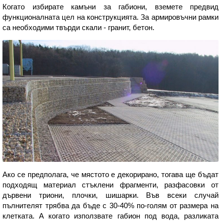
Когато избирате камъни за габиони, вземете предвид
функционалната цел на конструкцията. За армировъчни рамки
са необходими твърди скали - гранит, бетон.
Ако се предполага, че мястото е декорирано, тогава ще бъдат
подходящ материал стъклени фрагменти, разфасовки от
дървени триони, плочки, шишарки. Във всеки случай
пълнителят трябва да бъде с 30-40% по-голям от размера на
клетката. А когато използвате габион под вода, разликата