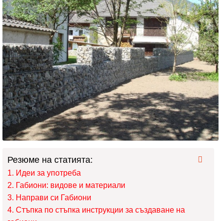
Резюме на статията:
Идеи за употреба
Габиони: видове и материали
Направи си Габиони
Стъпка по стъпка инструкции за създаване на