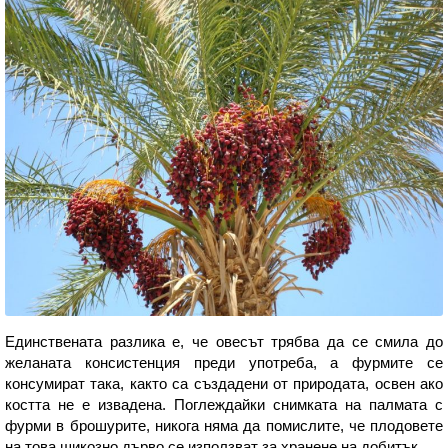
Единствената разлика е, че овесът трябва да се смила до
желаната консистенция преди употреба, а фурмите се
консумират така, както са създадени от природата, освен ако
костта не е извадена. Поглеждайки снимката на палмата с
фурми в брошурите, никога няма да помислите, че плодовете
на това шикозно дърво се използват за хранене на добитък.