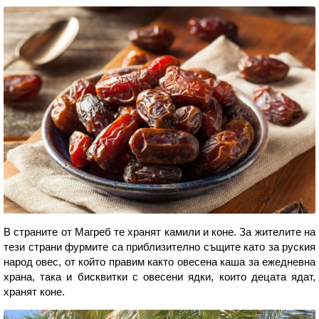
В страните от Магреб те хранят камили и коне. За жителите на
тези страни фурмите са приблизително същите като за руския
народ овес, от който правим както овесена каша за ежедневна
храна, така и бисквитки с овесени ядки, които децата ядат,
хранят коне.