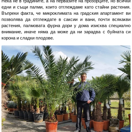
Нека не в градините, а на первазите на прозорците, но всички
едни и същи палми, които отглеждаме като стайни растения.
Въпреки факта, че микроклимата на градския апартамент ви
позволява да отглеждате в саксии и вани, почти всякакви
растения, палмовата фурна дори у дома изисква специално
внимание, иначе няма да може да ни зарадва с буйната си
корона и сладки плодове.