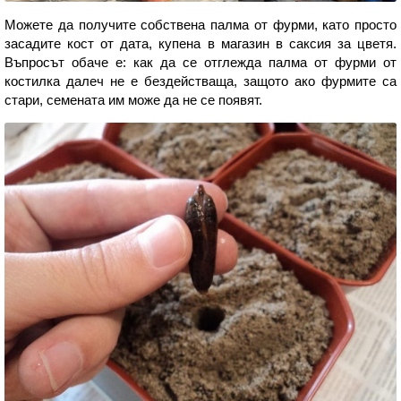
Можете да получите собствена палма от фурми, като просто
засадите кост от дата, купена в магазин в саксия за цветя.
Въпросът обаче е: как да се отглежда палма от фурми от
костилка далеч не е бездействаща, защото ако фурмите са
стари, семената им може да не се появят.