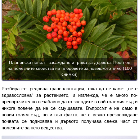
Планински пепел - засаждане и грижа за дървета. Преглед
на полезните свойства на плодовете за човешкото тяло (100
снимки)
Разбира се, редовна трансплантация, така да се каже: „не е
здравословна“ за растението, и изглежда, че е много по-
препоръчително незабавно да го засадите в най-големия съд и
никога повече да не се смущавате. Въпросът е не само в
новия голям съд, но и във факта, че с всяко презасаждане
почвата се подновява и дървото получава свежа част от
полезните за него вещества.