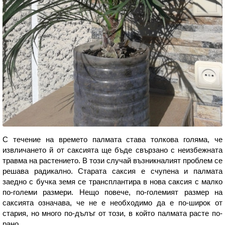
С течение на времето палмата става толкова голяма, че
извличането й от саксията ще бъде свързано с неизбежната
травма на растението. В този случай възникналият проблем се
решава радикално. Старата саксия е счупена и палмата
заедно с бучка земя се трансплантира в нова саксия с малко
по-големи размери. Нещо повече, по-големият размер на
саксията означава, че не е необходимо да е по-широк от
стария, но много по-дълъг от този, в който палмата расте по-
рано.