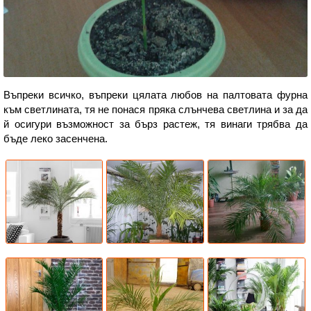
Въпреки всичко, въпреки цялата любов на палтовата фурна
към светлината, тя не понася пряка слънчева светлина и за да
й осигури възможност за бърз растеж, тя винаги трябва да
бъде леко засенчена.