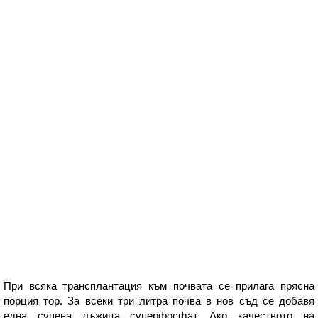
При всяка трансплантация към почвата се прилага прясна
порция тор. За всеки три литра почва в нов съд се добавя
една супена лъжица суперфосфат. Ако качеството на