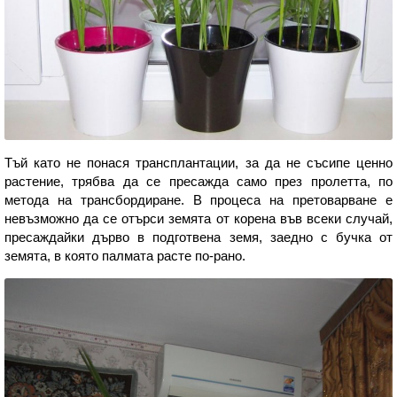
Тъй като не понася трансплантации, за да не съсипе ценно
растение, трябва да се пресажда само през пролетта, по
метода на трансбордиране. В процеса на претоварване е
невъзможно да се отърси земята от корена във всеки случай,
пресаждайки дърво в подготвена земя, заедно с бучка от
земята, в която палмата расте по-рано.