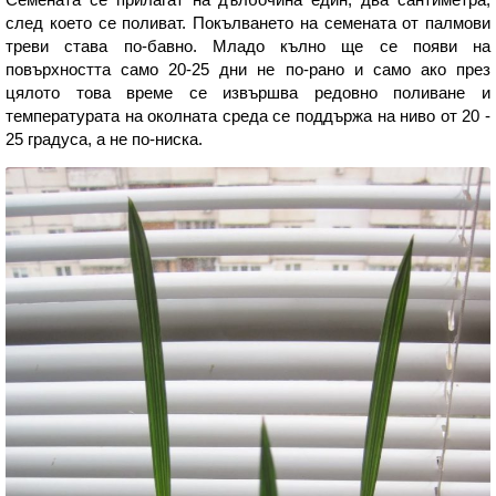
след което се поливат. Покълването на семената от палмови
треви става по-бавно. Младо кълно ще се появи на
повърхността само 20-25 дни не по-рано и само ако през
цялото това време се извършва редовно поливане и
температурата на околната среда се поддържа на ниво от 20 -
25 градуса, а не по-ниска.