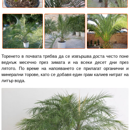
Торенето в почвата трябва да се извършва доста често поне
веднъж месечно през зимата и на всеки десет дни през
лятото. По време на напояването се прилагат органични и
минерални торове, като се добавя един грам калиев нитрат на
литър вода.