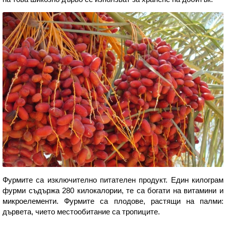
Фурмите са изключително питателен продукт. Един килограм
фурми съдържа 280 килокалории, те са богати на витамини и
микроелементи. Фурмите са плодове, растящи на палми:
дървета, чието местообитание са тропиците.