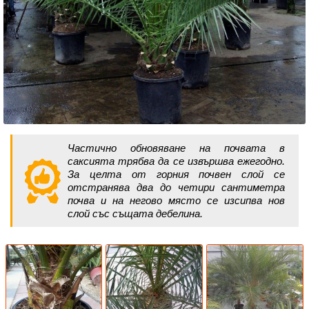
Частично обновяване на почвата в
саксията трябва да се извършва ежегодно.
За целта от горния почвен слой се
отстранява два до четири сантиметра
почва и на негово място се изсипва нов
слой със същата дебелина.