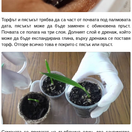
Торфът и пясъкът трябва да са част от почвата под палмовата
дата, пясъкът може да бъде заменен с обикновена пръст.
Почвата се полага на три слоя. Долният слой е дренаж, който
може да бъде експандирана глина, върху дренажа се поставя
торф. Отгоре всичко това е покрито с пясък или пръст.
Семената се прилагат на дълбочина един, два сантиметра,