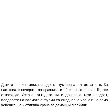
Датите - ориенталска сладост, вкус познат от детството. За
нас това е почерпка за празника и обект на желание. Що се
отнася до Изтока, откъдето ни е донесена тази сладост,
плодовете на палмата с фурми са ежедневна храна и не само
човешка, но и отлична храна за домашни любимци.