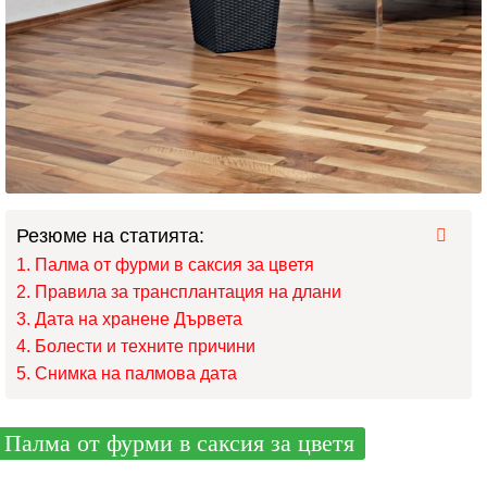
Резюме на статията:
Палма от фурми в саксия за цветя
Правила за трансплантация на длани
Дата на хранене Дървета
Болести и техните причини
Снимка на палмова дата
Палма от фурми в саксия за цветя