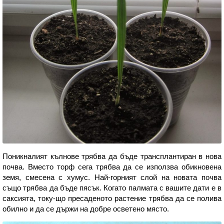
Поникналият кълнове трябва да бъде трансплантиран в нова
почва. Вместо торф сега трябва да се използва обикновена
земя, смесена с хумус. Най-горният слой на новата почва
също трябва да бъде пясък. Когато палмата с вашите дати е в
саксията, току-що пресаденото растение трябва да се полива
обилно и да се държи на добре осветено място.