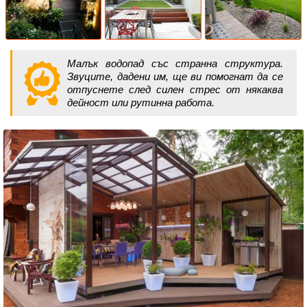
Малък водопад със странна структура.
Звуците, дадени им, ще ви помогнат да се
отпуснете след силен стрес от някаква
дейност или рутинна работа.