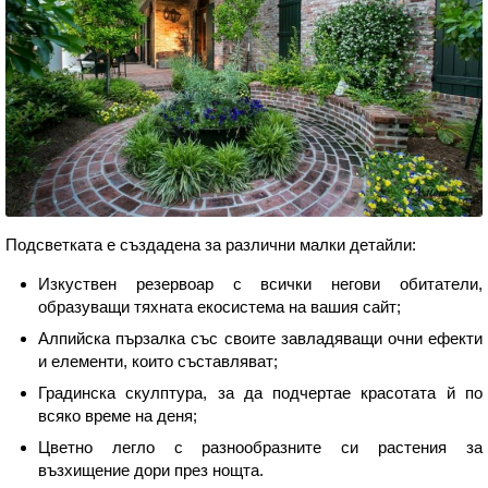
Подсветката е създадена за различни малки детайли:
Изкуствен резервоар с всички негови обитатели,
образуващи тяхната екосистема на вашия сайт;
Алпийска пързалка със своите завладяващи очни ефекти
и елементи, които съставляват;
Градинска скулптура, за да подчертае красотата й по
всяко време на деня;
Цветно легло с разнообразните си растения за
възхищение дори през нощта.