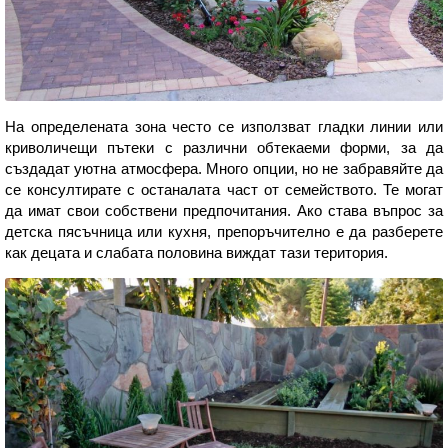
На определената зона често се използват гладки линии или
криволичещи пътеки с различни обтекаеми форми, за да
създадат уютна атмосфера. Много опции, но не забравяйте да
се консултирате с останалата част от семейството. Те могат
да имат свои собствени предпочитания. Ако става въпрос за
детска пясъчница или кухня, препоръчително е да разберете
как децата и слабата половина виждат тази територия.