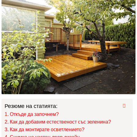
Резюме на статията:
Откъде да започнем?
Как да добавим естественост със зеленина?
Как да монтирате осветлението?