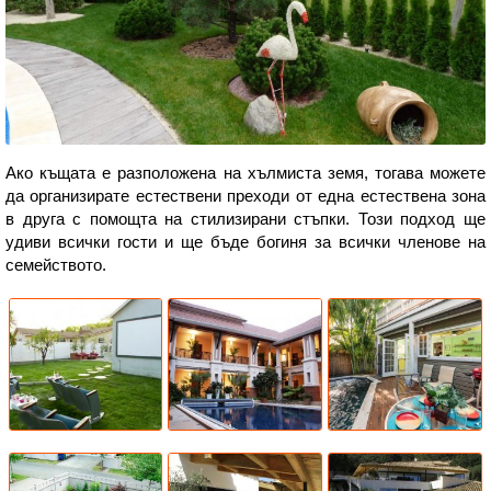
Ако къщата е разположена на хълмиста земя, тогава можете
да организирате естествени преходи от една естествена зона
в друга с помощта на стилизирани стъпки. Този подход ще
удиви всички гости и ще бъде богиня за всички членове на
семейството.