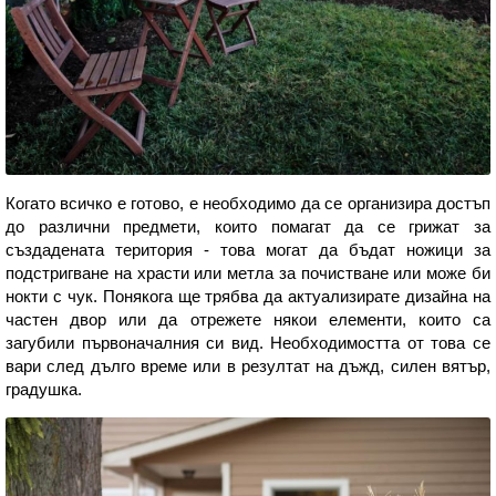
Когато всичко е готово, е необходимо да се организира достъп
до различни предмети, които помагат да се грижат за
създадената територия - това могат да бъдат ножици за
подстригване на храсти или метла за почистване или може би
нокти с чук. Понякога ще трябва да актуализирате дизайна на
частен двор или да отрежете някои елементи, които са
загубили първоначалния си вид. Необходимостта от това се
вари след дълго време или в резултат на дъжд, силен вятър,
градушка.