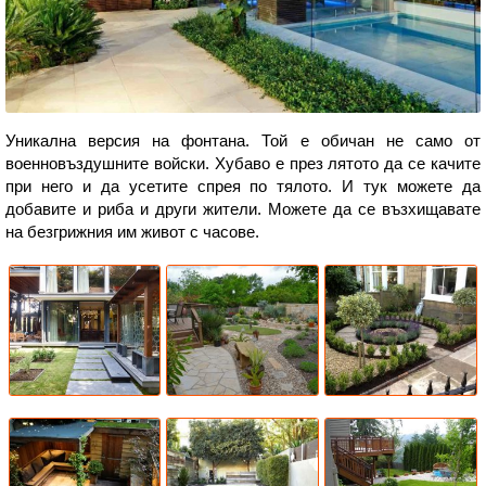
Уникална версия на фонтана. Той е обичан не само от
военновъздушните войски. Хубаво е през лятото да се качите
при него и да усетите спрея по тялото. И тук можете да
добавите и риба и други жители. Можете да се възхищавате
на безгрижния им живот с часове.