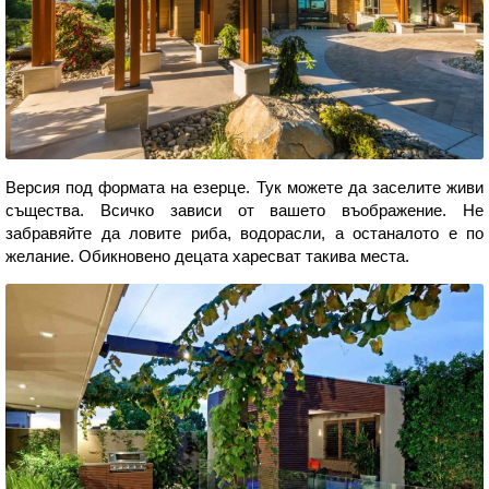
Версия под формата на езерце. Тук можете да заселите живи
същества. Всичко зависи от вашето въображение. Не
забравяйте да ловите риба, водорасли, а останалото е по
желание. Обикновено децата харесват такива места.