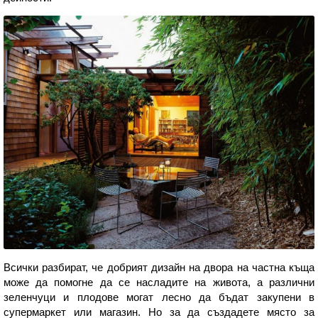
Всички разбират, че добрият дизайн на двора на частна къща
може да помогне да се насладите на живота, а различни
зеленчуци и плодове могат лесно да бъдат закупени в
супермаркет или магазин. Но за да създадете място за