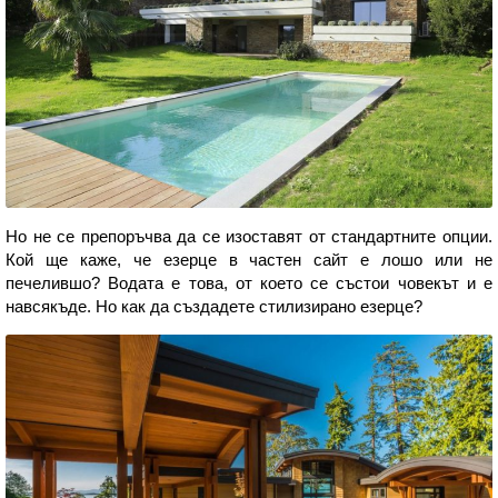
Но не се препоръчва да се изоставят от стандартните опции.
Кой ще каже, че езерце в частен сайт е лошо или не
печелившо? Водата е това, от което се състои човекът и е
навсякъде. Но как да създадете стилизирано езерце?