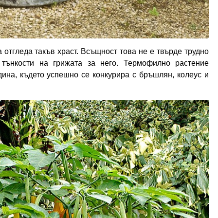
 отгледа такъв храст. Всъщност това не е твърде трудно
 тънкости на грижата за него. Термофилно растение
ина, където успешно се конкурира с бръшлян, колеус и