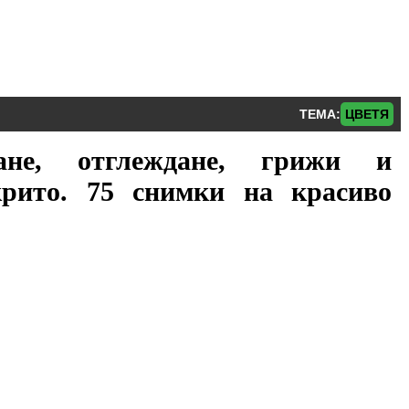
ТЕМА:
ЦВЕТЯ
дане, отглеждане, грижи и
крито. 75 снимки на красиво