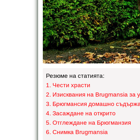
Резюме на статията:
Чести храсти
Изисквания на Brugmansia за 
Брюгмансия домашно съдърж
Засаждане на открито
Отглеждане на Брюгманзия
Снимка Brugmansia