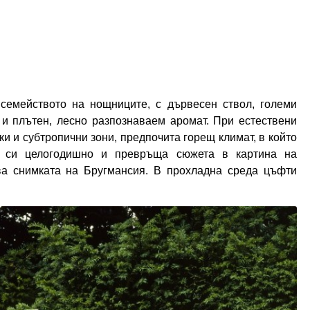
семейството на нощниците, с дървесен ствол, големи
и плътен, лесно разпознаваем аромат. При естествени
и и субтропични зони, предпочита горещ климат, в който
а си целогодишно и превръща сюжета в картина на
ва снимката на Бругмансия. В прохладна среда цъфти