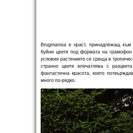
Brugmansia е храст, принадлежащ към 
буйни цветя под формата на грамофон 
условия растението се среща в тропическ
странно цвете впечатлява с разцвет
фантастична красота, което потвържда
много по-рядко.