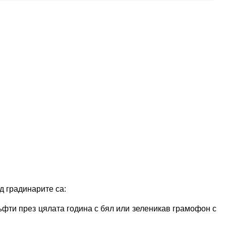
д градинарите са:
ъфти през цялата година с бял или зеленикав грамофон с